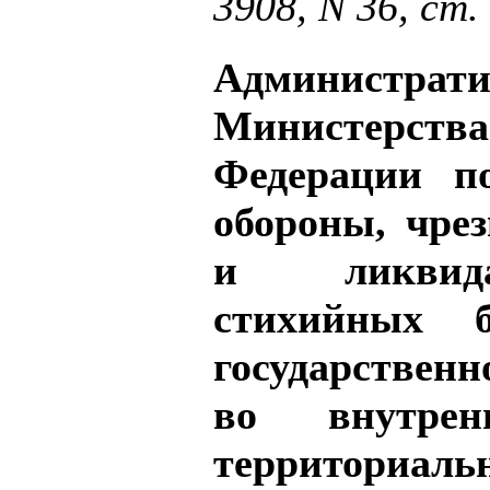
3908, N 36, ст.
Администра
Министерс
Федерации п
обороны, чре
и ликвида
стихийных б
государственн
во внутре
территориаль