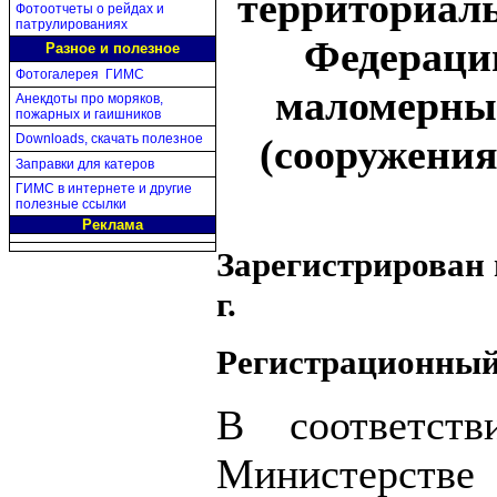
территориал
Фотоотчеты о рейдах и
патрулированиях
Федераци
Разное и полезное
Фотогалерея ГИМС
маломерным
Анекдоты про моряков,
пожарных и гаишников
Download
s
, скачать полезное
(сооружения
Заправки для катеров
ГИМС в интернете и другие
полезные ссылки
Реклама
Зарегистрирован
г.
Регистрационный
В соответст
Министерстве