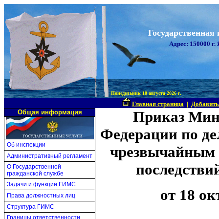
Государственная
Адрес: 150000 г.
Понедельник 10 августа 2026 г.
Главная страница
|
Добавить
Приказ Мин
Общая информация
Федерации по де
Об инспекции
чрезвычайным 
Административный регламент
последстви
О Государственной
гражданской службе
Задачи и функции ГИМС
от 18 ок
Права должностных лиц
Структура ГИМС
Границы ответственности