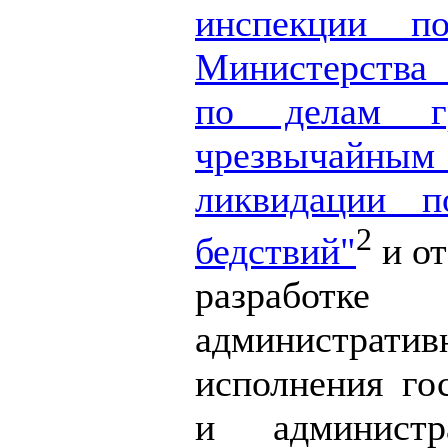
инспекции п
Министерства
по делам гр
чрезвычай
ликвидации п
2
бедствий"
и от
разработк
администрат
исполнения го
и администр