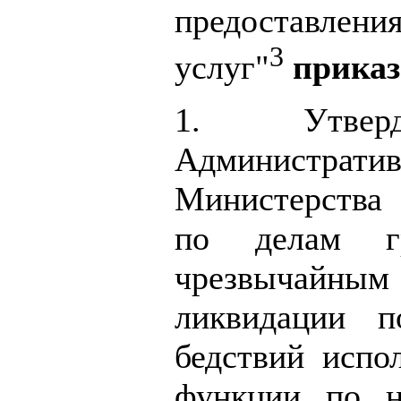
предоставле
3
услуг"
прика
1. Утверд
Администра
Министерства
по делам гр
чрезвычай
ликвидации п
бедствий испо
функции по н