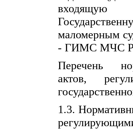
входящую
Государстве
маломерным су
- ГИМС МЧС Р
Перечень но
актов, регу
государственн
1.3. Норматив
регулирую