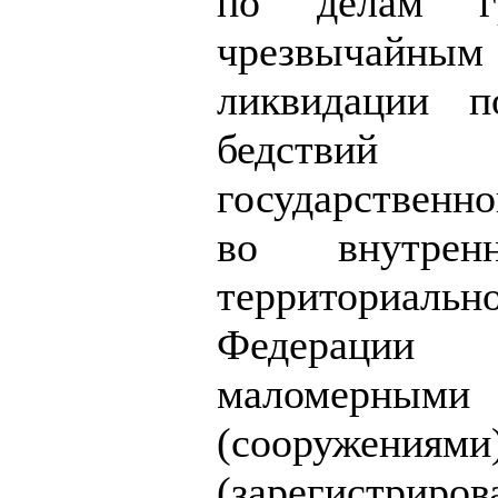
по делам гр
чрезвычай
ликвидации п
бедствий
государственн
во внутре
территориаль
Федерации
маломерным
(сооружения
(зарегистрир