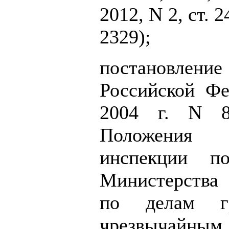
2012, N 2, ст. 2
2329);
постановле
Российской Фе
2004 г. N 8
Положения 
инспекции п
Министерства
по делам гр
чрезвычай