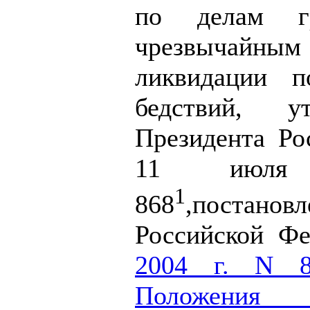
по делам гр
чрезвычай
ликвидации п
бедствий, у
Президента Ро
11 июл
1
868
,постанов
Российской Ф
2004 г. N 8
Положения 