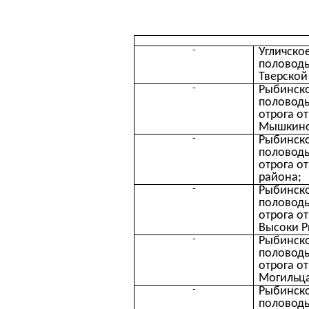
-
Угличско
половодь
Тверской
-
Рыбинско
половодь
отрога о
Мышкинс
-
Рыбинско
половодь
отрога о
района;
-
Рыбинско
половодь
отрога о
Высоки Р
-
Рыбинско
половодь
отрога о
Могильца
-
Рыбинско
половодь