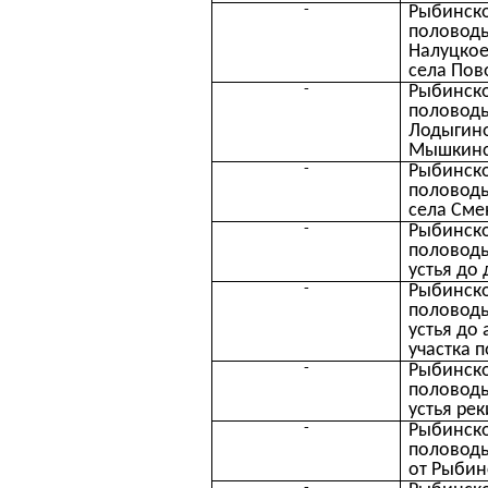
-
Рыбинско
половодь
Налуцкое
села Пов
-
Рыбинско
половодь
Лодыгино
Мышкинс
-
Рыбинско
половодь
села Сме
-
Рыбинско
половодь
устья до
-
Рыбинско
половодь
устья до
участка п
-
Рыбинско
половодь
устья рек
-
Рыбинско
половодь
от Рыбин