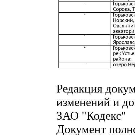
-
Горьковс
Сорока, 
-
Горьковс
Норский,
Овсянник
акватори
’
Горьковс
Ярославс
-
Горьковс
рек Усть
района;
-
озеро Не
Редакция докум
изменений и до
ЗАО "Кодекс"
Документ полн