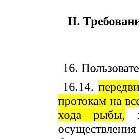
II. Требован
16. Пользова
16.14.
передви
протокам на вс
хода рыбы,
за
осуществлени