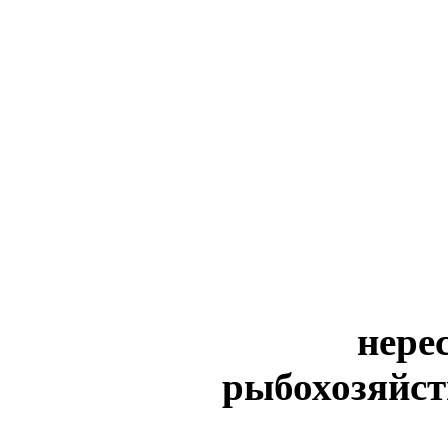
нере
рыбохозяйст