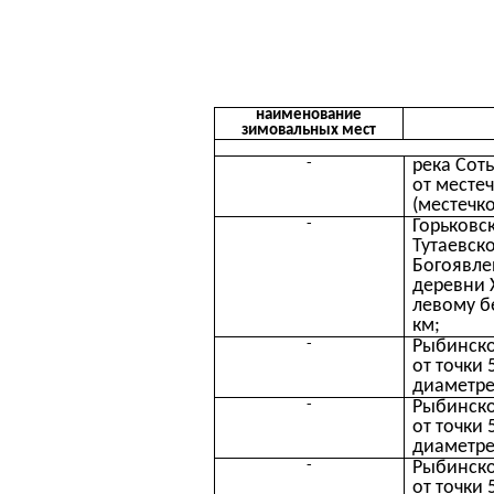
наименование
зимовальных мест
-
река Сот
от местеч
(местечк
-
Горьковс
Тутаевск
Богоявлен
деревни 
левому б
км;
-
Рыбинско
от точки 
диаметре 
-
Рыбинско
от точки 
диаметре 
-
Рыбинско
от точки 