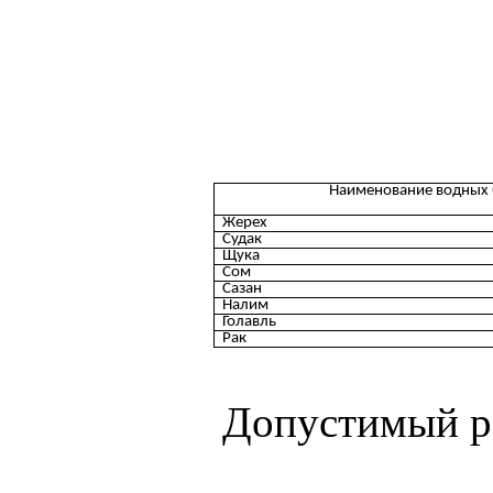
Наименование водных 
Жерех
Судак
Щука
Сом
Сазан
Налим
Голавль
Рак
Допустимый ра