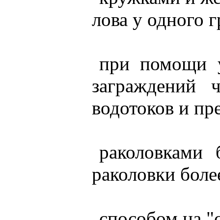
лова у одного 
при помощи ус
заграждений 
водотоков и п
раколовками 
раколовки боле
способом на "