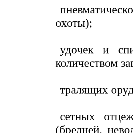
пневматическ
охоты);
удочек и сп
количеством за
тралящих оруд
сетных отце
(бредней, нево