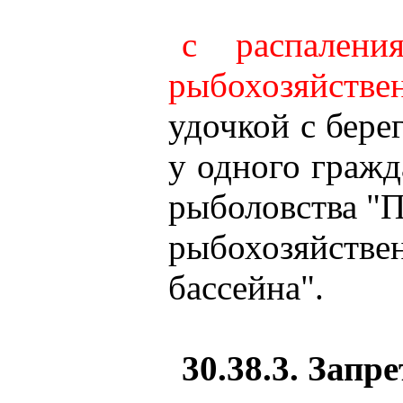
с распален
рыбохозяйствен
удочкой с бере
у одного гражд
рыболовства "П
рыбохозяйств
бассейна".
30.38.3. Зап