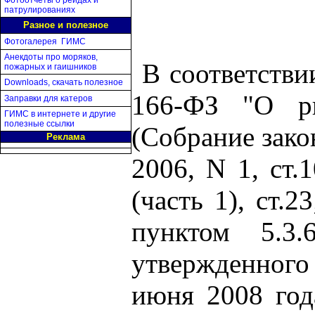
Фотоотчеты о рейдах и
патрулированиях
Разное и полезное
Фотогалерея ГИМС
Анекдоты про моряков,
В соответстви
пожарных и гаишников
Download
s
, скачать полезное
166-ФЗ "О ры
Заправки для катеров
ГИМС в интернете и другие
полезные ссылки
(Собрание зако
Реклама
2006, N 1, ст.
(часть 1), ст.2
пунктом 5.3
утвержденного
июня 2008 год