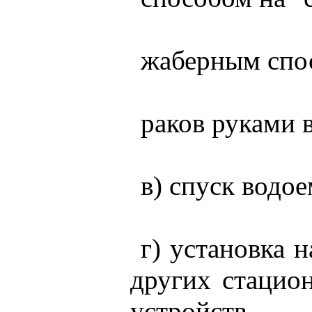
жаберным спос
раков руками 
в) спуск водо
г) установка 
других стацио
устройств.