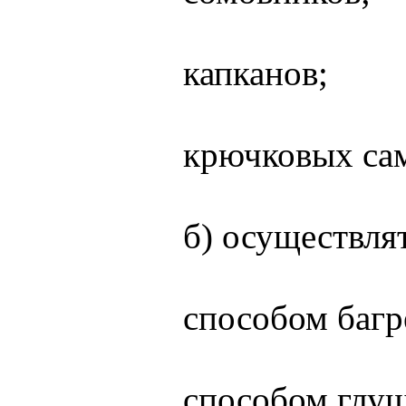
капканов;
крючковых сам
б) осуществля
способом багр
способом глу