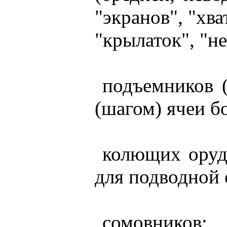
"экранов", "хва
"крылаток", "не
подъемников (
(шагом) ячеи б
колющих оруди
для подводной 
сомовников;