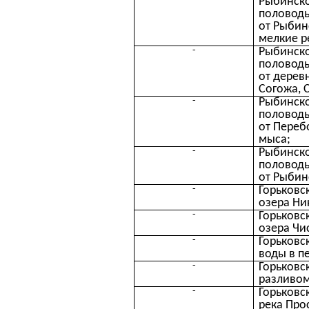
-
Рыбинско
половодь
от Рыбин
мелкие р
-
Рыбинско
половодь
от дерев
Согожа, 
-
Рыбинско
половодь
от Переб
мыса;
-
Рыбинско
половодь
от Рыбин
-
Горьковс
озера Ни
-
Горьковс
озера Чи
-
Горьковс
воды в п
-
Горьковс
разливом
-
Горьковс
река Про