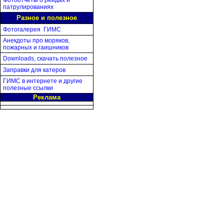
Фотоотчеты о рейдах и
патрулированиях
Разное и полезное
Фотогалерея ГИМС
Анекдоты про моряков,
пожарных и гаишников
Download
s
, скачать полезное
Заправки для катеров
ГИМС в интернете и другие
полезные ссылки
Реклама