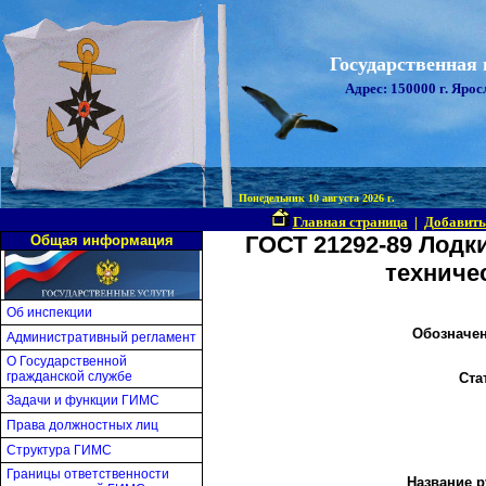
Государственная
Адрес: 150000 г. Ярос
Понедельник 10 августа 2026 г.
Главная страница
|
Добавить
ГОСТ 21292-89 Лодк
Общая информация
техниче
Об инспекции
Обозначен
Административный регламент
О Государственной
гражданской службе
Ста
Задачи и функции ГИМС
Права должностных лиц
Структура ГИМС
Границы ответственности
Название р